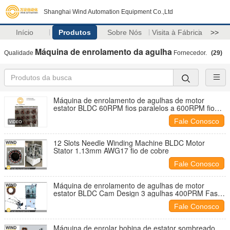
Shanghai Wind Automation Equipment Co.,Ltd
Início
Produtos
Sobre Nós
Visita à Fábrica
>>
Máquina de enrolamento da agulha
Qualidade
Fornecedor.
(29)
Máquina de enrolamento de agulhas de motor
estator BLDC 60RPM fios paralelos a 600RPM fio
fino
Fale Conosco
12 Slots Needle Winding Machine BLDC Motor
Stator 1.13mm AWG17 fio de cobre
Fale Conosco
Máquina de enrolamento de agulhas de motor
estator BLDC Cam Design 3 agulhas 400PRM Fast
Inslot
Fale Conosco
Máquina de enrolar bobina de estator sombreado