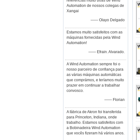
referências muito boas de Wind
Automation de nossos colegas de
Xangai
—— Olayo Delgado
Estamos muito satisfeitos com as
máquinas fornecidas pela Wind
Automation!
—— Efrain. Alvarado.
A Wind Automation sempre foi o
nosso parceiro de confiança para
as várias máquinas automáticas
que comprámos, e teríamos muito
prazer em continuar a trabalhar
convosco.
—— Florian
A fábrica de Akron foi transferida
para Princeton, Indiana, onde
trabalho. Estamos satisfeitos com
a Bobinadeira Wind Automation
que vocês fizeram há vários anos.