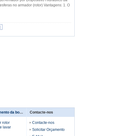
o Armador por Dispositivo Hidráulico da
sferas no armador (rotor) Vantagens: 1. O
|
máquina de enrolamento da bobina
Contacte-nos
 rotor
Contacte-nos
e lavar
Solicitar Orçamento