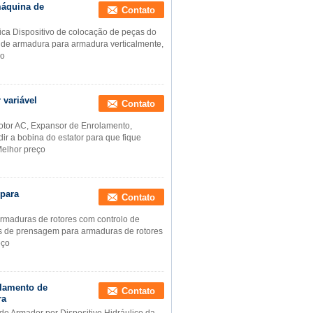
máquina de
Contato
a Dispositivo de colocação de peças do
de armadura para armadura verticalmente,
ço
variável
Contato
tor AC, Expansor de Enrolamento,
 a bobina do estator para que fique
elhor preço
 para
Contato
rmaduras de rotores com controlo de
s de prensagem para armaduras de rotores
eço
lamento de
Contato
ra