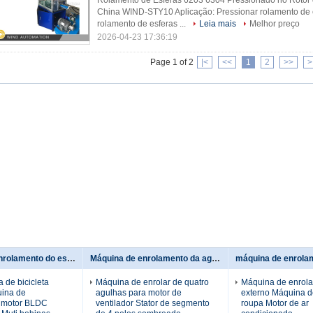
Rolamento de Esferas 6203 6304 Pressionado no Rotor d
China WIND-STY10 Aplicação: Pressionar rolamento de e
rolamento de esferas ...
Leia mais
Melhor preço
2026-04-23 17:36:19
Page 1 of 2
|<
<<
1
2
>>
>
máquina de enrolamento do estator
Máquina de enrolamento da agulha
 de bicicleta
Máquina de enrolar de quatro
Máquina de enrolar
uina de
agulhas para motor de
externo Máquina d
 motor BLDC
ventilador Stator de segmento
roupa Motor de ar