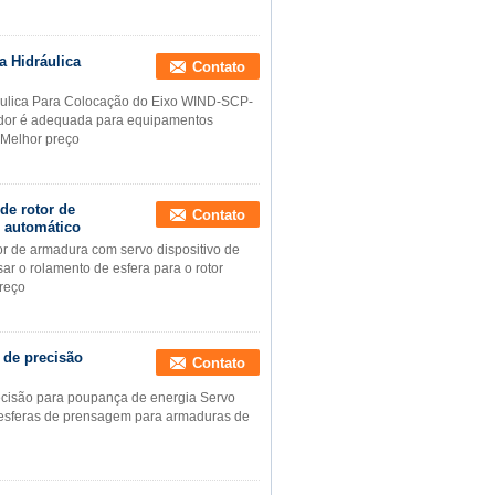
 Hidráulica
Contato
ulica Para Colocação do Eixo WIND-SCP-
ador é adequada para equipamentos
Melhor preço
de rotor de
Contato
 automático
r de armadura com servo dispositivo de
r o rolamento de esfera para o rotor
reço
 de precisão
Contato
ecisão para poupança de energia Servo
 esferas de prensagem para armaduras de