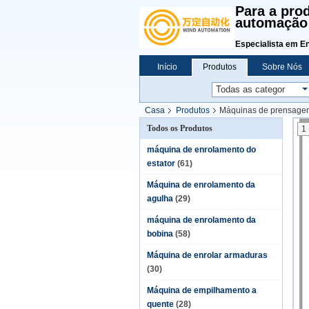
Para a pro
automação 
Especialista em E
Início
Produtos
Sobre Nós
Casa
Produtos
Máquinas de prensagem
Todos os Produtos
1
máquina de enrolamento do
estator
(61)
Máquina de enrolamento da
agulha
(29)
máquina de enrolamento da
bobina
(58)
Máquina de enrolar armaduras
(30)
Máquina de empilhamento a
quente
(28)