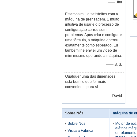
—— Jim
Estamos muito satisfeitos com a
máquina de prensagem. É muito
intuitiva de usar e o processo de
configuração correu sem
problemas. Após criar e configurar
uma fórmula, a máquina operou
exatamente como esperado. Eu
também lhe enviei um vídeo de
mim mesmo operando a máquina.
—— S. S.
Qualquer uma das dimensões
está bem, o que for mais
conveniente para si.
—— David
Sobre Nós
Sobre Nós
Motor de roda
elétrica máq
Visita à Fábrica
enrolamento