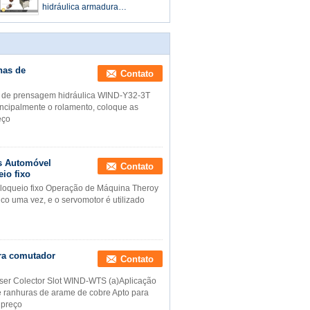
hidráulica armadura
comutador conexão lugar fio
para Riser colector slot
nas de
Contato
a de prensagem hidráulica WIND-Y32-3T
rincipalmente o rolamento, coloque as
eço
s Automóvel
Contato
io fixo
loqueio fixo Operação de Máquina Theroy
ico uma vez, e o servomotor é utilizado
ra comutador
Contato
ser Colector Slot WIND-WTS (a)Aplicação
 ranhuras de arame de cobre Apto para
 preço