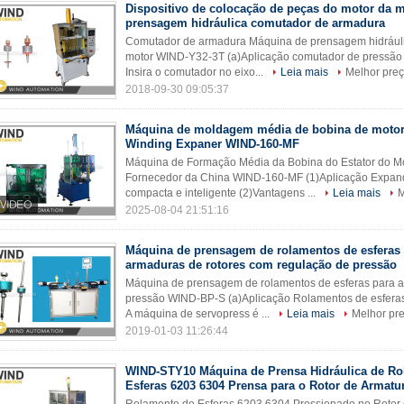
Dispositivo de colocação de peças do motor da 
prensagem hidráulica comutador de armadura
Comutador de armadura Máquina de prensagem hidráulic
motor WIND-Y32-3T (a)Aplicação comutador de pressão 
Insira o comutador no eixo...
Leia mais
Melhor pre
2018-09-30 09:05:37
Máquina de moldagem média de bobina de motor 
Winding Expaner WIND-160-MF
Máquina de Formação Média da Bobina do Estator do Mo
Fornecedor da China WIND-160-MF (1)Aplicação Expandir
compacta e inteligente (2)Vantagens ...
Leia mais
M
2025-08-04 21:51:16
Máquina de prensagem de rolamentos de esferas
armaduras de rotores com regulação de pressão
Máquina de prensagem de rolamentos de esferas para a
pressão WIND-BP-S (a)Aplicação Rolamentos de esfera
A máquina de servopress é ...
Leia mais
Melhor pr
2019-01-03 11:26:44
WIND-STY10 Máquina de Prensa Hidráulica de Ro
Esferas 6203 6304 Prensa para o Rotor de Armatu