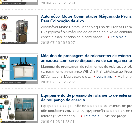
2018-07-16 16:36:08
Automóvel Motor Commutador Máquina de Prensa
Para Colocação de eixo
Automóvel Motor Commutador Máquina de Prensa Hidrá
H (a)Aplicação A máquina de entrada do eixo do comut
especiais accionados pelo comutador ...
Leia mais
2018-07-16 16:36:07
Máquina de prensagem de rolamentos de esferas 
armadura com servo dispositivo de carregamento
Máquina de prensagem de rolamentos de esferas de roto
carregamento automático WIND-BP-S (a)Aplicação Pressa
(2)Vantagens 1A pressão e o ...
Leia mais
Melhor p
2018-07-16 16:36:07
Equipamento de pressão de rolamento de esferas
de poupança de energia
Equipamento de pressão de rolamento de esferas de pr
não hidráulico WIND-BP-S (a)Aplicação Rolamentos de
rotores (2)Vantagens ...
Leia mais
Melhor preço
2019-01-03 11:23:51