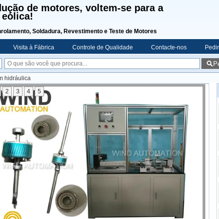
dução de motores, voltem-se para a
eólica!
nrolamento, Soldadura, Revestimento e Teste de Motores
Visita à Fábrica
Controle de Qualidade
Contacte-nos
Pedi
P
 hidráulica
2
3
4
5