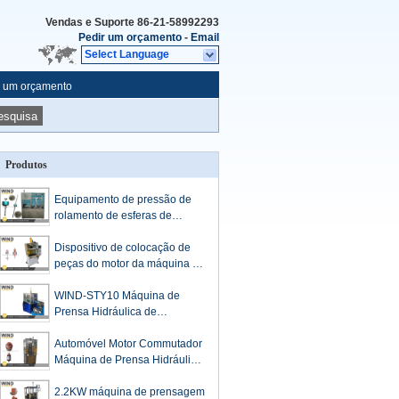
Vendas e Suporte
86-21-58992293
Pedir um orçamento
-
Email
Select Language
r um orçamento
esquisa
Produtos
Equipamento de pressão de
rolamento de esferas de
precisão de poupança de
energia
Dispositivo de colocação de
peças do motor da máquina de
prensagem hidráulica
comutador de armadura
WIND-STY10 Máquina de
Prensa Hidráulica de
Rolamento de Esferas 6203
6304 Prensa para o Rotor de
Automóvel Motor Commutador
Armatura
Máquina de Prensa Hidráulica
Para Colocação de eixo
2.2KW máquina de prensagem