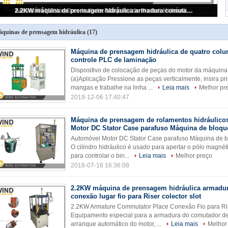
Equipamento de pressão de rolamento de esferas de precisão de poupança de energia
quinas de prensagem hidráulica
(17)
Máquina de prensagem hidráulica de quatro colu
controle PLC de laminação
Dispositivo de colocação de peças do motor da máquin
(a)Aplicação Pressione as peças verticalmente, insira p
mangas e trabalhe na linha ...
Leia mais
Melhor pr
2019-12-06 17:40:47
Máquina de prensagem de rolamentos hidráulico
Motor DC Stator Case parafuso Máquina de bloque
Automóvel Motor DC Stator Case parafuso Máquina de b
O cilindro hidráulico é usado para apertar o pólo magnét
para controlar o bin...
Leia mais
Melhor preço
2018-07-16 16:36:08
2.2KW máquina de prensagem hidráulica armadu
conexão lugar fio para Riser colector slot
2.2KW Armature Commutator Place Conexão Fio para Ri
Equipamento especial para a armadura do comutador de
arranque automático do motor, ...
Leia mais
Melhor