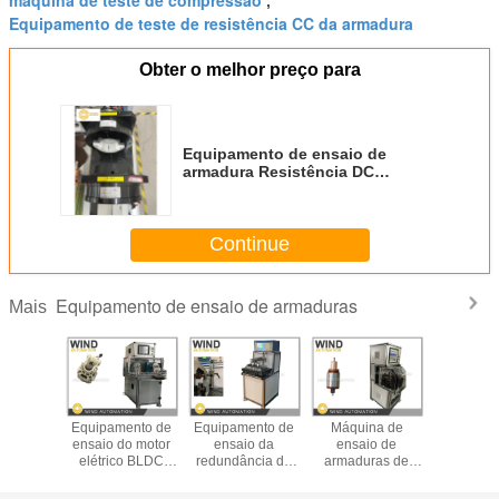
,
Equipamento de teste de resistência CC da armadura
Obter o melhor preço para
Equipamento de ensaio de
armadura Resistência DC
Indutividade Isolamento de
sobretensão Rotação Hi-Pot
Continue
Equipamento de ensaio de armaduras
Mais
Máquina de
Equipamento de
Máquina de
Equipamento de
Equi
ensaio de
ensaio de
ensaio de
ensaio de
ensa
rmaduras de
armaduras de
armadura do rotor
armadura de
elé
motores de
motores de carros
do motor BLDC
arranque gira o
Dina
arranque
de passageiros
BEMF Estação
rotor durante a
histe