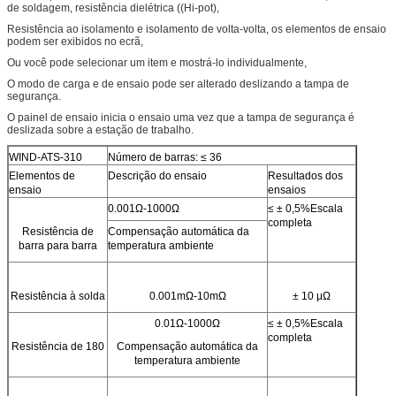
de soldagem, resistência dielétrica ((Hi-pot),
Resistência ao isolamento e isolamento de volta-volta, os elementos de ensaio
podem ser exibidos no ecrã,
Ou você pode selecionar um item e mostrá-lo individualmente,
O modo de carga e de ensaio pode ser alterado deslizando a tampa de
segurança.
O painel de ensaio inicia o ensaio uma vez que a tampa de segurança é
deslizada sobre a estação de trabalho.
WIND-ATS-310
Número de barras: ≤ 36
Elementos de
Descrição do ensaio
Resultados dos
ensaio
ensaios
0.001Ω-1000Ω
≤ ± 0,5%Escala
completa
Resistência de
Compensação automática da
barra para barra
temperatura ambiente
Resistência à solda
0.001mΩ-10mΩ
± 10 μΩ
0.01Ω-1000Ω
≤ ± 0,5%Escala
completa
Resistência de 180
Compensação automática da
temperatura ambiente