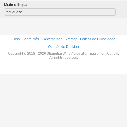
tomático para
Teste de tensão
única de detecção
estação dupla
vo
Mude a língua
as inferiores a
de isolamento
magnética
WIND-ATS-02
co
36
Análise de
Portuguese
qualidade
Casa
|
Sobre Nós
|
Contacte-nos
|
Sitemap
|
Política de Privacidade
Opinião do Desktop
Copyright © 2018 - 2026 Shanghai Wind Automation Equipment Co.,Ltd.
All rights reserved.