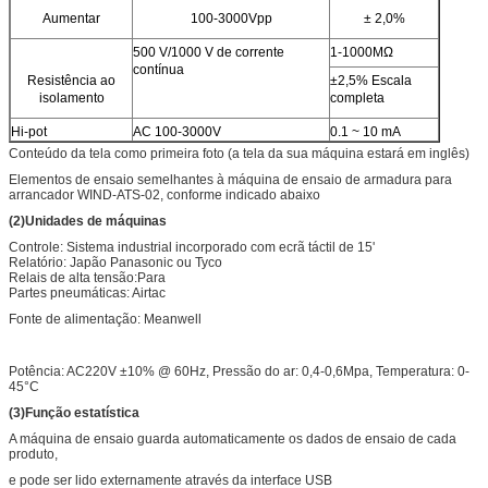
Aumentar
100-3000Vpp
± 2,0%
500 V/1000 V de corrente
1-1000MΩ
contínua
Resistência ao
±2,5% Escala
isolamento
completa
Hi-pot
AC 100-3000V
0.1 ~ 10 mA
Conteúdo da tela como primeira foto (a tela da sua máquina estará em inglês)
Elementos de ensaio semelhantes à máquina de ensaio de armadura para
arrancador WIND-ATS-02, conforme indicado abaixo
(
2
)
Unidades de máquinas
Controle: Sistema industrial incorporado com ecrã táctil de 15'
Relatório: Japão Panasonic ou Tyco
Relais de alta tensão:Para
Partes pneumáticas: Airtac
Fonte de alimentação: Meanwell
Potência: AC220V ±10% @ 60Hz, Pressão do ar: 0,4-0,6Mpa, Temperatura: 0-
45°C
(
3
)
Função estatística
A máquina de ensaio guarda automaticamente os dados de ensaio de cada
produto,
e pode ser lido externamente através da interface USB