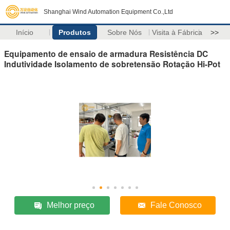
Shanghai Wind Automation Equipment Co.,Ltd
Início
Produtos
Sobre Nós
Visita à Fábrica
>>
Equipamento de ensaio de armadura Resistência DC
Indutividade Isolamento de sobretensão Rotação Hi-Pot
Melhor preço
Fale Conosco