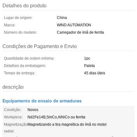
Detalhes do produto
Lugar de origem:
China
Marca:
WIND AUTOMATION
Número do modelo:
Carregador de ímã de ferrita
Condições de Pagamento e Envio
Quantidade de ordem mínima:
1pc
Detalhes da embalagem:
Paleta
Tempo de entrega:
45 dias úteis
descrição
Equipamento de ensaio de armaduras
Condição:
Novos
Workpiece:
Nd2Fe14B,SmCo,AlNiCo ou ferrita
Magnetização
Magnetizando a tira magnética do ímã no motor
radial: