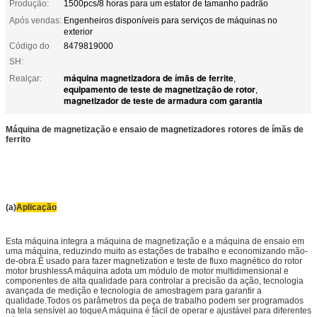
Produção:
1500pcs/8 horas para um estator de tamanho padrão
Após vendas:
Engenheiros disponíveis para serviços de máquinas no
exterior
Código do
8479819000
SH:
máquina magnetizadora de ímãs de ferrite
Realçar:
,
equipamento de teste de magnetização de rotor
,
magnetizador de teste de armadura com garantia
Máquina de magnetização e ensaio de magnetizadores rotores de ímãs de
ferrito
(a)
Aplicação
Esta máquina integra a máquina de magnetização e a máquina de ensaio em
uma máquina, reduzindo muito as estações de trabalho e economizando mão-
de-obra.É usado para fazer magnetization e teste de fluxo magnético do rotor
motor brushlessA máquina adota um módulo de motor multidimensional e
componentes de alta qualidade para controlar a precisão da ação, tecnologia
avançada de medição e tecnologia de amostragem para garantir a
qualidade.Todos os parâmetros da peça de trabalho podem ser programados
na tela sensível ao toqueA máquina é fácil de operar e ajustável para diferentes