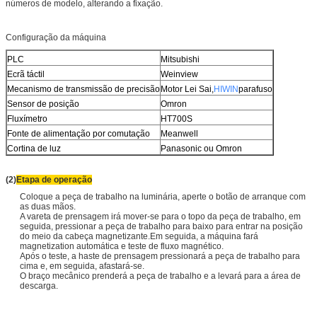
números de modelo, alterando a fixação.
Configuração da máquina
PLC
Mitsubishi
Ecrã táctil
Weinview
Mecanismo de transmissão de precisão
Motor Lei Sai,
HIWIN
parafuso
Sensor de posição
Omron
Fluxímetro
HT700S
Fonte de alimentação por comutação
Meanwell
Cortina de luz
Panasonic ou Omron
(2)
Etapa de operação
Coloque a peça de trabalho na luminária, aperte o botão de arranque com
as duas mãos.
A vareta de prensagem irá mover-se para o topo da peça de trabalho, em
seguida, pressionar a peça de trabalho para baixo para entrar na posição
do meio da cabeça magnetizante.Em seguida, a máquina fará
magnetization automática e teste de fluxo magnético.
Após o teste, a haste de prensagem pressionará a peça de trabalho para
cima e, em seguida, afastará-se.
O braço mecânico prenderá a peça de trabalho e a levará para a área de
descarga.