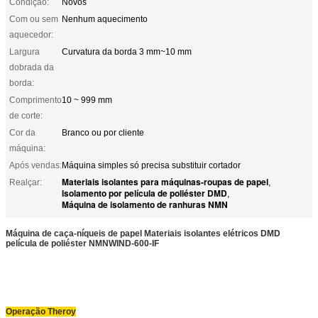
Condição:
Novos
Com ou sem
Nenhum aquecimento
aquecedor:
Largura
Curvatura da borda 3 mm~10 mm
dobrada da
borda:
Comprimento
10 ~ 999 mm
de corte:
Cor da
Branco ou por cliente
máquina:
Após vendas:
Máquina simples só precisa substituir cortador
Materiais isolantes para máquinas-roupas de papel
Realçar:
,
Isolamento por película de poliéster DMD
,
Máquina de isolamento de ranhuras NMN
Máquina de caça-níqueis de papel Materiais isolantes elétricos DMD
película de poliéster NMN
WIND-600-IF
Operação Theroy