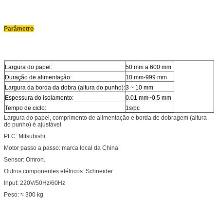
Parâmetro
Largura do papel:
50 mm a 600 mm
Duração de alimentação:
10 mm-999 mm
Largura da borda da dobra (altura do punho):
3 ~ 10 mm
Espessura do isolamento:
0.01 mm~0.5 mm
Tempo de ciclo:
1s/pc
Largura do papel, comprimento de alimentação e borda de dobragem (altura
do punho) é ajustável
PLC: Mitsubishi
Motor passo a passo: marca local da China
Sensor: Omron.
Outros componentes elétricos: Schneider
Input: 220V/50Hz/60Hz
Peso: ≈ 300 kg