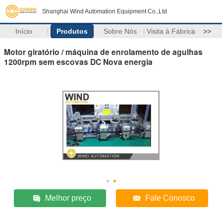
Shanghai Wind Automation Equipment Co.,Ltd
Início
Produtos
Sobre Nós
Visita à Fábrica
>>
Motor giratório / máquina de enrolamento de agulhas
1200rpm sem escovas DC Nova energia
Melhor preço
Fale Conosco