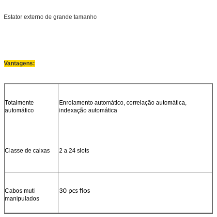
Estator externo de grande tamanho
Vantagens:
Totalmente
Enrolamento automático, correlação automática,
automático
indexação automática
Classe de caixas
2 a 24 slots
Cabos muti
30 pcs fios
manipulados