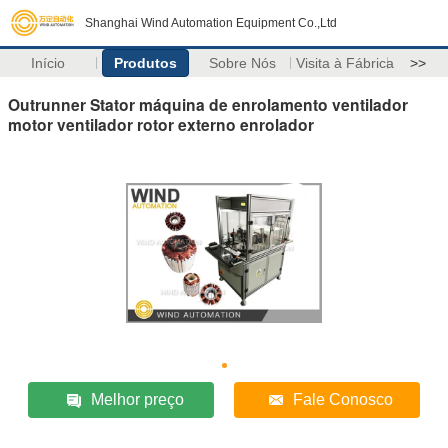
Shanghai Wind Automation Equipment Co.,Ltd
Início
Produtos
Sobre Nós
Visita à Fábrica
>>
Outrunner Stator máquina de enrolamento ventilador
motor ventilador rotor externo enrolador
Melhor preço
Fale Conosco