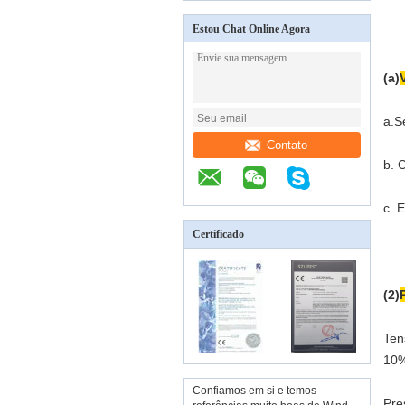
Estou Chat Online Agora
(a)
a.
S
Contato
b. 
c. 
Certificado
(2)
Ten
10%
Confiamos em si e temos
Pre