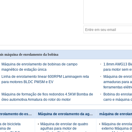
is máquina de enrolamento da bobina
Máquina de enrolamento de bobinas de campo
1.8mm AWG13 Big
magnético de estação única
para motor sem e
Linha de enrolamento linear 600RPM Laminagem reta
Máquina de enrol
para motores BLDC PMSM e EV
armaduras para a
ferramentas elétr
Máquina de formação de fios redondos 4.5KW Bomba de
Bobina do enrola
óleo automotiva Armatura do rotor do motor
carro e máquina d
máquina de enrolamento do estator
Máquina de enrolamento da agulha
 de bicicleta
Máquina de enrolar de quatro
Máquina de enrolar
uina de
agulhas para motor de
externo Máquina d