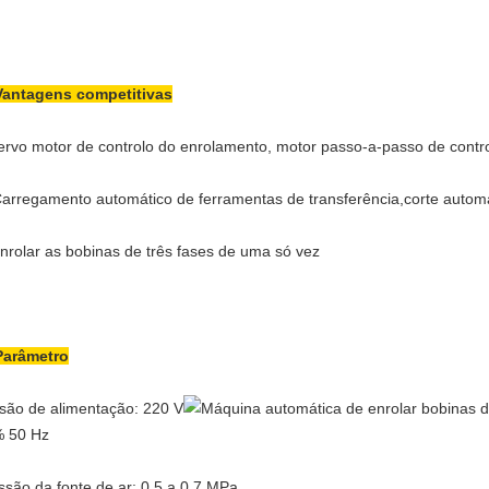
Vantagens competitivas
ervo motor de controlo do enrolamento, motor passo-a-passo de contr
Carregamento automático de ferramentas de transferência,
corte autom
Enrolar as bobinas de três fases de uma só vez
Parâmetro
são de alimentação: 220 V
 50 Hz
ssão da fonte de ar: 0,5 a 0,7 MPa