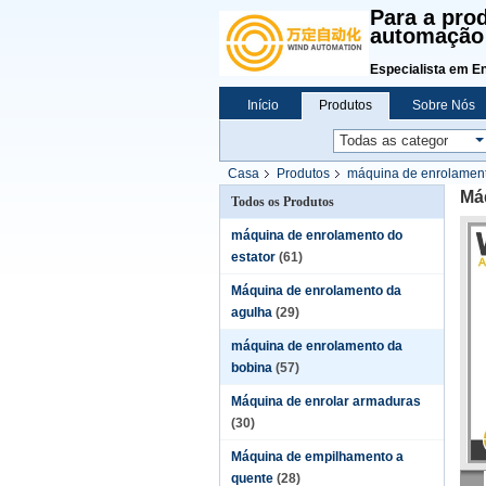
Para a pro
automação 
Especialista em E
Início
Produtos
Sobre Nós
Casa
Produtos
máquina de enrolament
Máq
Todos os Produtos
máquina de enrolamento do
estator
(61)
Máquina de enrolamento da
agulha
(29)
máquina de enrolamento da
bobina
(57)
Máquina de enrolar armaduras
(30)
Máquina de empilhamento a
quente
(28)