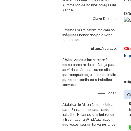
referências muito boas de Wind
Automation de nossos colegas de
Xangai
Diâ
—— Olayo Delgado
Estamos muito satisfeitos com as
máquinas fornecidas pela Wind
Automation!
Cli
—— Efrain. Alvarado.
htt
A Wind Automation sempre foi o
nosso parceiro de confiança para
as várias máquinas automáticas
que comprámos, e teríamos muito
prazer em continuar a trabalhar
eti
convosco.
—— Florian
Co
S
A fábrica de Akron foi transferida
E
para Princeton, Indiana, onde
trabalho. Estamos satisfeitos com
P
a Bobinadeira Wind Automation
que vocês fizeram há vários anos.