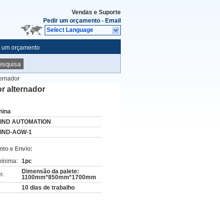
Vendas e Suporte
Pedir um orçamento
-
Email
Select Language
r um orçamento
esquisa
ternador
r alternador
hina
IND AUTOMATION
IND-AGW-1
to e Envio:
ínima:
1pc
Dimensão da palete:
m:
1100mm*850mm*1700mm
10 dias de trabalho