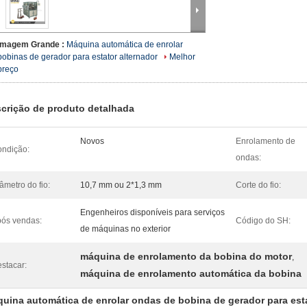
Imagem Grande :
Máquina automática de enrolar
bobinas de gerador para estator alternador
Melhor
preço
crição de produto detalhada
Novos
Enrolamento de
ndição:
ondas:
âmetro do fio:
10,7 mm ou 2*1,3 mm
Corte do fio:
Engenheiros disponíveis para serviços
ós vendas:
Código do SH:
de máquinas no exterior
máquina de enrolamento da bobina do motor
,
stacar:
máquina de enrolamento automática da bobina
uina automática de enrolar ondas de bobina de gerador para esta