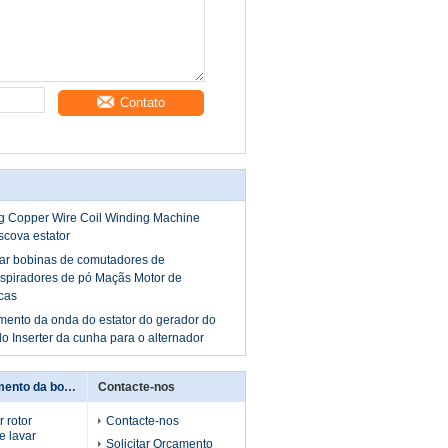
Contato
 Copper Wire Coil Winding Machine
scova estator
ar bobinas de comutadores de
spiradores de pó Maçãs Motor de
icas
mento da onda do estator do gerador do
o Inserter da cunha para o alternador
máquina de enrolamento da bobina
Contacte-nos
 rotor
Contacte-nos
e lavar
Solicitar Orçamento