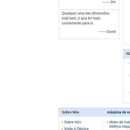
—— Jim
Qualquer uma das dimensões
está bem, o que for mais
conveniente para si.
—— David
Ma
Sobre Nós
Sobre Nós
Motor de roda
elétrica máq
Visita à Fábrica