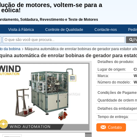
dução de motores, voltem-se para a
eólica!
nrolamento, Soldadura, Revestimento e Teste de Motores
Visita à Fábrica
Controle de Qualidade
Contacte-nos
Pedi
P
o da bobina
Máquina automática de enrolar bobinas de gerador para estator al
uina automática de enrolar bobinas de gerador para estato
Detalhes do produto:
Lugar de origem:
C
Marca:
W
Número do modelo:
W
Condições de Pagamen
Quantidade de ordem m
Detalhes da embalage
Tempo de entrega:
Contato