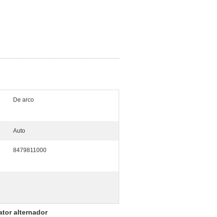
De arco
Auto
8479811000
tor alternador