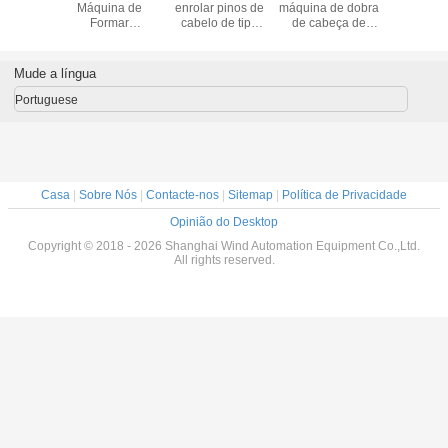
 Stator
Máquina de
enrolar pinos de
máquina de dobra
enrolame
 Winding
Formar
cabelo de tipo
de cabeça de
pinça de 
hine
Armaduras de
vertical
condutor
de soldad
le Wire
Arranque
horizontal
tig Comu
ming
Fusão
Mude a língua
máqu
Portuguese
Casa
|
Sobre Nós
|
Contacte-nos
|
Sitemap
|
Política de Privacidade
Opinião do Desktop
Copyright © 2018 - 2026 Shanghai Wind Automation Equipment Co.,Ltd.
All rights reserved.