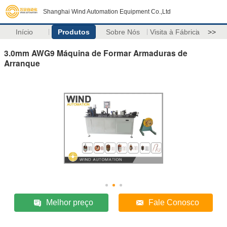
Shanghai Wind Automation Equipment Co.,Ltd
Início
Produtos
Sobre Nós
Visita à Fábrica
>>
3.0mm AWG9 Máquina de Formar Armaduras de
Arranque
Melhor preço
Fale Conosco