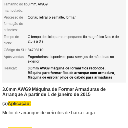
Tamanho do fio
3 mm, AWG9
manipulado:
Processo de
Cortar, retirar o esmalte, formar
formação de
alfinetes:
Tempo de
O tempo de ciclo para um pequeno fio magnético Nos é de
2,5 s a 3 s
ciclo:
Código do SH:
84798110
Após vendas:
Engenheiros disponíveis para serviços de máquinas no
exterior
3.0mm AWG9 máquina de formar fios redondos
Realçar:
,
Máquina para formar fios de arranque com armadura
,
Máquina de enrolar pinos de cabelo para armaduras
3.0mm AWG9 Máquina de Formar Armaduras de
Arranque
A partir de 1 de janeiro de 2015
(a)
Aplicação:
Motor de arranque de veículos de baixa carga