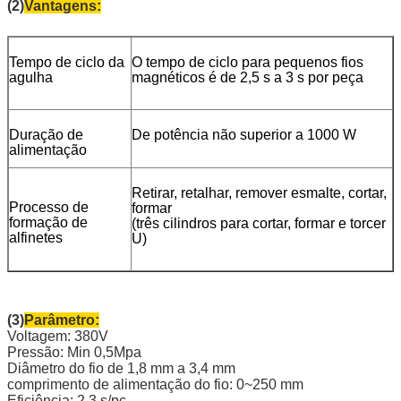
(2)
Vantagens:
Tempo de ciclo da
O tempo de ciclo para pequenos fios
agulha
magnéticos é de 2,5 s a 3 s por peça
Duração de
De potência não superior a 1000 W
alimentação
Retirar, retalhar, remover esmalte, cortar,
Processo de
formar
formação de
(três cilindros para cortar, formar e torcer
alfinetes
U)
(3)
Parâmetro:
Voltagem: 380V
Pressão: Min 0,5Mpa
Diâmetro do fio de 1,8 mm a 3,4 mm
comprimento de alimentação do fio: 0~250 mm
Eficiência: 2,3 s/pc